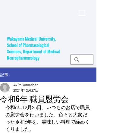
和歌山県立医科大学
薬学部
​医療開発薬学研究室
Wakayama Medical University,
School of Pharmacological
Sciences, Department of Medical
Neuropharmacology
記事
Akira Yamashita
2024年12月27日
令和6年 職員慰労会
令和6年12月25日、いつものお店で職員
の慰労会を行いました。色々と大変だ
った令和6年を、美味しい料理で締めく
くりました。