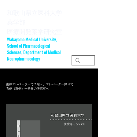
和歌山県立医科大学
薬学部
​医療開発薬学研究室
Wakayama Medical University,
School of Pharmacological
Sciences, Department of Medical
Neuropharmacology
南棟エレベーターで７階へ、エレベーター降りて
右側（東側）一番奥の研究室へ
​伏虎キャンパス