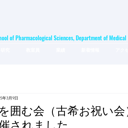
大学薬学部
究室
hool of Pharmacological Sciences, Department of Medica
研究
教室員
業績
新着情報
アク
25年3月9日
を囲む会（古希お祝い会
催されました