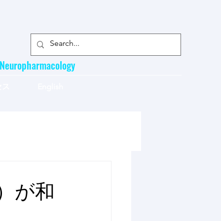
l Neuropharmacology
セス
English
）が和